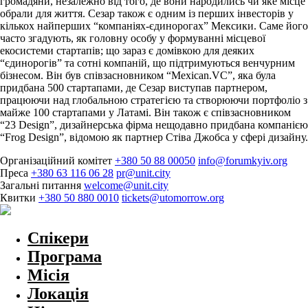
громадяни, незалежно від того, де вони народились чи яке місце
обрали для життя. Сезар також є одним із перших інвесторів у
кількох найперших “компаніях-єдинорогах” Мексики. Саме його
часто згадують, як головну особу у формуванні місцевої
екосистеми стартапів; що зараз є домівкою для деяких
“єдинорогів” та сотні компаній, що підтримуються венчурним
бізнесом. Він був співзасновником “Mexican.VC”, яка була
придбана 500 стартапами, де Сезар виступав партнером,
працюючи над глобальною стратегією та створюючи портфоліо з
майже 100 стартапами у Латамі. Він також є співзасновником
“23 Design”, дизайнерська фірма нещодавно придбана компанією
“Frog Design”, відомою як партнер Стіва Джобса у сфері дизайну.
Організаційний комітет
+380 50 88 00050
info@forumkyiv.org
Преса
+380 63 116 06 28
pr@unit.city
Загальні питання
welcome@unit.city
Квитки
+380 50 880 0010
tickets@utomorrow.org
Спікери
Програма
Місія
Локація