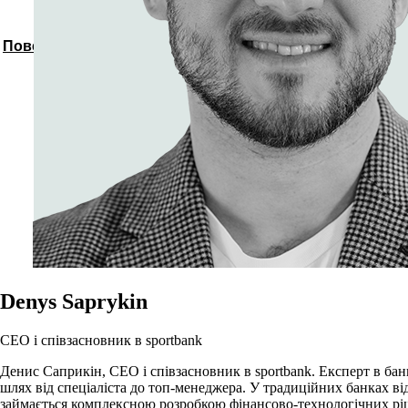
Повернутись до спікерів
Denys Saprykin
CEO і співзасновник в sportbank
Денис Саприкін, CEO і співзасновник в sportbank. Експерт в банк
шлях від спеціаліста до топ-менеджера. У традиційних банках від
займається комплексною розробкою фінансово-технологічних ріше