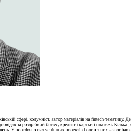
івській сфері, колумніст, автор матеріалів на fintech-тематику.
повідав за роздрібний бізнес, кредитні картки і платежі. Кілька
нь. У портфоліо ряд успішних проектів і один з них – sportbank