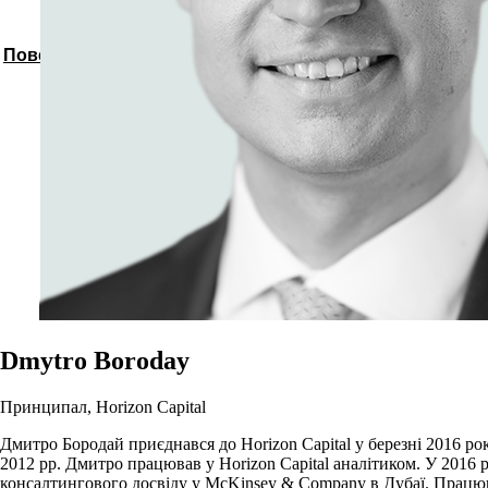
Повернутись до спікерів
Dmytro Boroday
Принципал, Horizon Capital
Дмитро Бородай приєднався до Horizon Capital у березні 2016 ро
2012 рр. Дмитро працював у Horizon Capital аналітиком. У 2016 
консалтингового досвіду у McKinsey & Company в Дубаї. Працююч