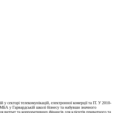
 у секторі телекомунікацій, електронної комерції та ІТ. У 2010-
 МБА у Гарвардській школі бізнесу та набувши значного
 витрат та корпоративних фінансів для клієнтів приватного та