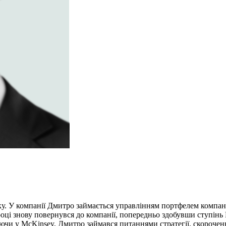
ку. У компанії Дмитро займається управлінням портфелем компаній
році знову повернувся до компанії, попередньо здобувши ступінь
и у McKinsey, Дмитро займався питаннями стратегії, скорочення