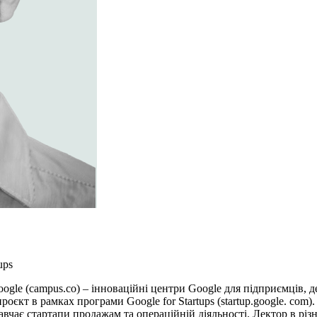
ups
gle (campus.co) – інноваційні центри Google для підприємців, д
роєкт в рамках програми Google for Startups (startup.google. com)
навчає стартапи продажам та операційній діяльності. Лектор в рі