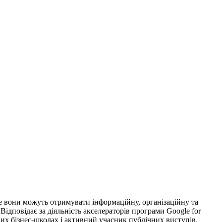
е вони можуть отримувати інформаційну, організаційну та
. Відповідає за діяльність акселераторів програми Google for
зних бізнес-школах і активний учасник публічних виступів.