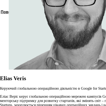
Повернутись до спікерів
Elias Veris
Керуючий глобальною операційною діяльністю в Google for Start
Еліас Веріс керує глобальною операційною мережею кампусів Goo
менторську підтримку для розвитку стартапів, які змінять світ – п
Startups, захоплюється рішенням цікавих операційних завдань і 