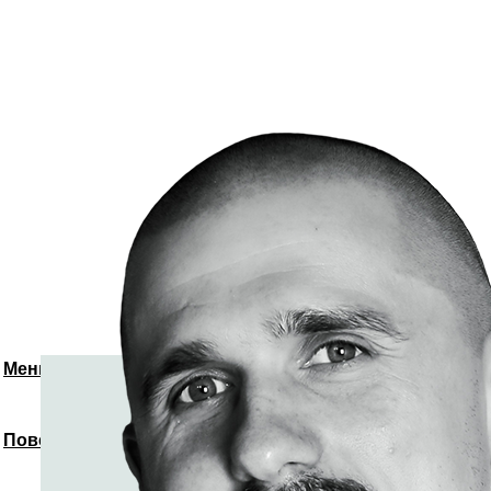
Меню
Повернутись до спікерів