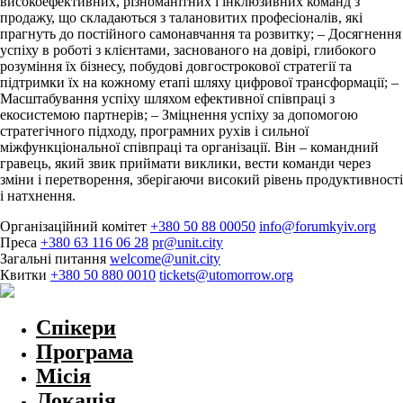
високоефективних, різноманітних і інклюзивних команд з
продажу, що складаються з талановитих професіоналів, які
прагнуть до постійного самонавчання та розвитку; – Досягнення
успіху в роботі з клієнтами, заснованого на довірі, глибокого
розуміння їх бізнесу, побудові довгострокової стратегії та
підтримки їх на кожному етапі шляху цифрової трансформації; –
Масштабування успіху шляхом ефективної співпраці з
екосистемою партнерів; – Зміцнення успіху за допомогою
стратегічного підходу, програмних рухів і сильної
міжфункціональної співпраці та організації. Він – командний
гравець, який звик приймати виклики, вести команди через
зміни і перетворення, зберігаючи високий рівень продуктивності
і натхнення.
Організаційний комітет
+380 50 88 00050
info@forumkyiv.org
Преса
+380 63 116 06 28
pr@unit.city
Загальні питання
welcome@unit.city
Квитки
+380 50 880 0010
tickets@utomorrow.org
Спікери
Програма
Місія
Локація