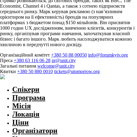
стрімко розвиваються, до світових брендів, таких як BBC, The
Economist, Channel 4 і Qantas, а також з сотнею підприємств
середнього ринку. Марк керував рекламою (з нав’язливим
орієнтиром на її ефективність) брендів на популярних
платформах з бюджетом понад $150 мільйонів. Він присвятив
1000 годин UX дослідженням, вивченню клієнтів, конкурентів і
ринку, організував програми навчання, започаткував власний
бізнес і багато іншого. Марк любить насолоджуватися кожною
хвилиною в передчутті нового досвіду.
Організаційний комітет
+380 50 88 00050
info@forumkyiv.org
Преса
+380 63 116 06 28
pr@unit.city
Загальні питання
welcome@unit.city
Квитки
+380 50 880 0010
tickets@utomorrow.org
Спікери
Програма
Місія
Локація
Ціни
Організатори