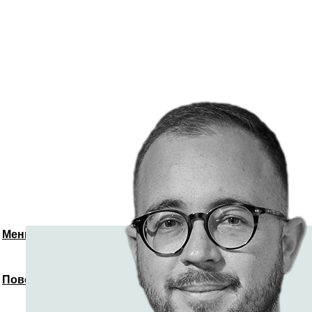
Меню
Повернутись до спікерів