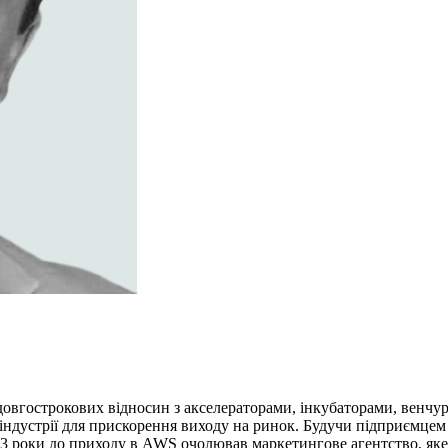
довгострокових відносин з акселераторами, інкубаторами, венчу
 в індустрії для прискорення виходу на ринок. Будучи підприємце
За 3 роки до приходу в AWS очолював маркетингове агентство, яке