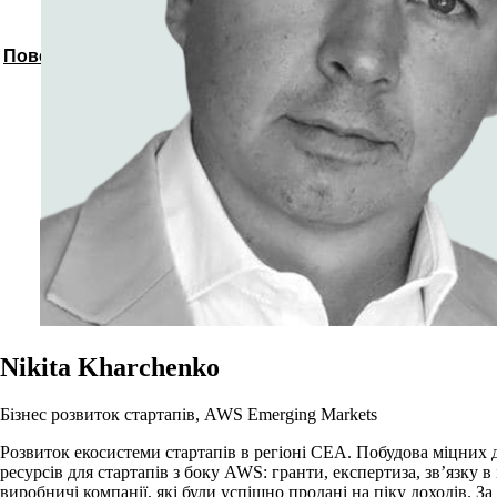
Повернутись до спікерів
Nikita Kharchenko
Бізнес розвиток стартапів, AWS Emerging Markets
Розвиток екосистеми стартапів в регіоні CEA. Побудова міцних 
ресурсів для стартапів з боку AWS: гранти, експертиза, зв’язку
виробничі компанії, які були успішно продані на піку доходів. 