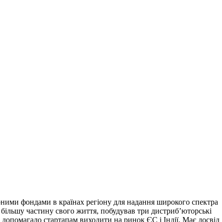
рними фондами в країнах регіону для надання широкого спектра
м більшу частину свого життя, побудував три дистриб’юторські
 допомагало стартапам виходити на ринок ЄС і Індії. Має досвід