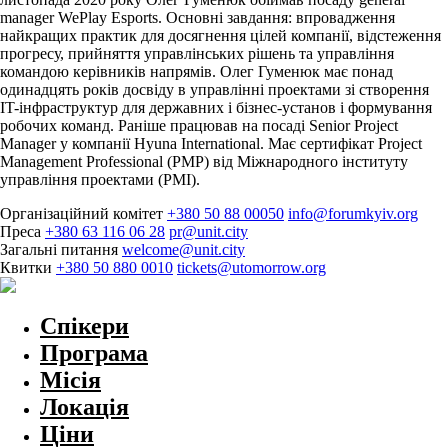
manager WePlay Esports. Основні завдання: впровадження
найкращих практик для досягнення цілей компанії, відстеження
прогресу, прийняття управлінських рішень та управління
командою керівників напрямів. Олег Гуменюк має понад
одинадцять років досвіду в управлінні проектами зі створення
IT-інфраструктур для державних і бізнес-установ і формування
робочих команд. Раніше працював на посаді Senior Project
Manager у компанії Hyuna International. Має сертифікат Project
Management Professional (PMP) від Міжнародного інституту
управління проектами (PMI).
Організаційний комітет
+380 50 88 00050
info@forumkyiv.org
Преса
+380 63 116 06 28
pr@unit.city
Загальні питання
welcome@unit.city
Квитки
+380 50 880 0010
tickets@utomorrow.org
Спікери
Програма
Місія
Локація
Ціни