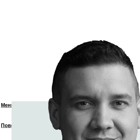
Меню
Повернутись до спікерів