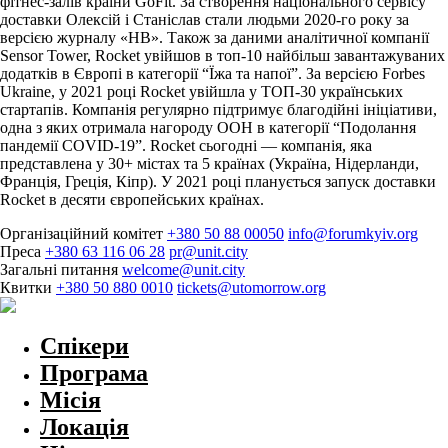
фітнес-залів країни GoFit. За створення національного сервісу
доставки Олексій і Станіслав стали людьми 2020-го року за
версією журналу «НВ». Також за даними аналітичної компанії
Sensor Tower, Rocket увійшов в топ-10 найбільш завантажуваних
додатків в Європі в категорії “Їжа та напої”. За версією Forbes
Ukraine, у 2021 році Rocket увійшла у ТОП-30 українських
стартапів. Компанія регулярно підтримує благодійні ініціативи,
одна з яких отримала нагороду ООН в категорії “Подолання
пандемії COVID-19”. Rocket сьогодні — компанія, яка
представлена у 30+ містах та 5 країнах (Україна, Нідерланди,
Франція, Греція, Кіпр). У 2021 році планується запуск доставки
Rocket в десяти європейських країнах.
Організаційний комітет
+380 50 88 00050
info@forumkyiv.org
Преса
+380 63 116 06 28
pr@unit.city
Загальні питання
welcome@unit.city
Квитки
+380 50 880 0010
tickets@utomorrow.org
Спікери
Програма
Місія
Локація