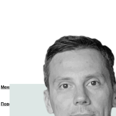
Меню
Повернутись до спікерів