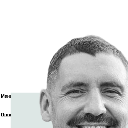
Меню
Повернутись до спікерів