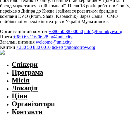
побутової техніки Comfy. Пізніше став керівником Діджитал і
бренд маркетингу в цій компанії. Після 18 років роботи в Comfy,
переїхав з Дніпра до Києва і займався розвитком брендів в
компанії EVO (Prom, Shafa, Kabanchik). Зараз Саша – CMO
найбільшої мережі кінотеатрів в Україні Мультиплекс.
Організаційний комітет
+380 50 88 00050
info@forumkyiv.org
Преса
+380 63 116 06 28
pr@unit.city
Загальні питання
welcome@unit.city
Квитки
+380 50 880 0010
tickets@utomorrow.org
Спікери
Програма
Місія
Локація
Ціни
Організатори
Контакти