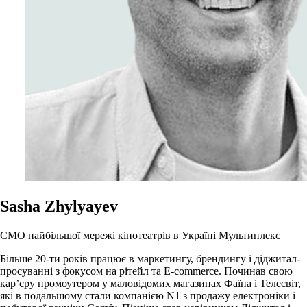
Sasha Zhylyayev
CMO найбільшої мережі кінотеатрів в Україні Мультиплекс
Більше 20-ти років працює в маркетингу, брендингу і діджитал-
просуванні з фокусом на рітейл та E-commerce. Починав свою
кар’єру промоутером у маловідомих магазинах Фаїна і Телесвіт,
які в подальшому стали компанією N1 з продажу електроніки і