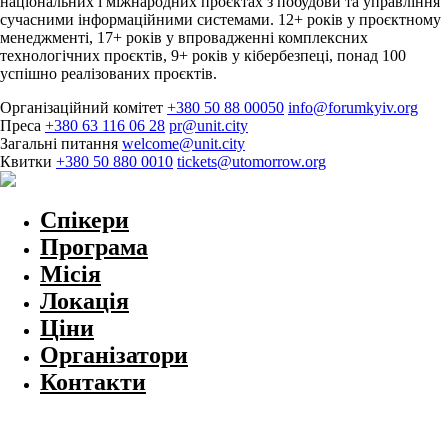
національних і міжнародних проєктах з побудови та управління
сучасними інформаційними системами. 12+ років у проєктному
менеджменті, 17+ років у впровадженні комплексних
технологічних проєктів, 9+ років у кібербезпеці, понад 100
успішно реалізованих проєктів.
Організаційний комітет
+380 50 88 00050
info@forumkyiv.org
Преса
+380 63 116 06 28
pr@unit.city
Загальні питання
welcome@unit.city
Квитки
+380 50 880 0010
tickets@utomorrow.org
Спікери
Програма
Місія
Локація
Ціни
Організатори
Контакти