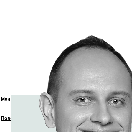
Меню
Повернутись до спікерів