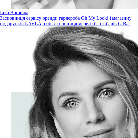
Lera Borodina
Засновниця сервісу оренди гардероба Oh My Look! і магазину
подарунків LAVLA, співзасновниця мережі б'юті-барів G.Bar