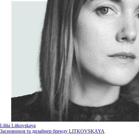
Liliia Litkovskaya
Засновниця та дизайнер бренду LITKOVSKAYA