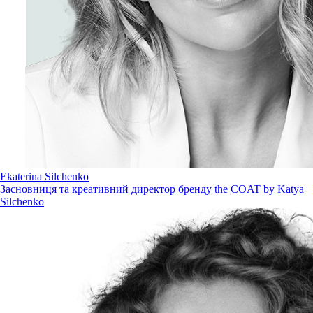
Ekaterina Silchenko
Засновниця та креативний директор бренду the COAT by Katya
Silchenko