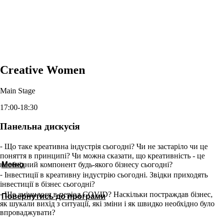
Creative Women
Main Stage
17:00-18:30
Панельна дискусія
⁃ Що таке креативна індустрія сьогодні? Чи не застаріло чи це
поняття в принципі? Чи можна сказати, що креативність - це
Меню
необхідний компонент будь-якого бізнесу сьогодні?
⁃ Інвестиції в креативну індустрію сьогодні. Звідки приходять
інвестиції в бізнес сьогодні?
⁃ Що змінилося в період COVID? Наскільки постраждав бізнес,
Повернутись до програми
як шукали вихід з ситуації, які зміни і як швидко необхідно було
впроваджувати?