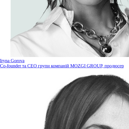
Iryna Gorova
Co-founder та CEO групи компаній MOZGI GROUP, продюсер