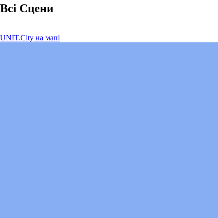
Всі Сцени
UNIT.City на мапі