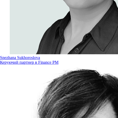
Snezhana Sukhoroslova
Керуючий партнер в Finance PM