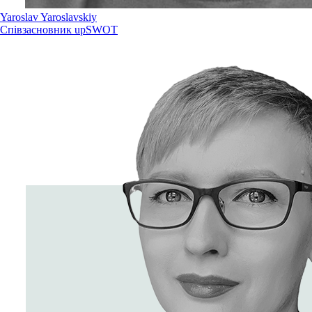
Yaroslav Yaroslavskiy
Співзасновник upSWOT