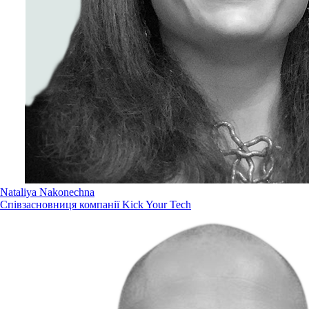
Nataliya Nakonechna
Cпівзасновниця компанії Kick Your Tech