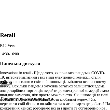
Retail
B12.Verse
14:30-16:00
Панельна дискусія
Innovations in retail - Ще до того, як почалася пандемія COVID-
19, інтернет-магазини і всі види електронної комерції стали
руйнівною силою в світовій економіці, змітаючи все на своєму
Меню
шляху. Оскільки пандемія змусила багатьох залишатися вдома,
для роздрібних торговців перейти до електронної комерції стало
швидше вимогою, ніж просто можливістю. Які інновації та нові
Повернутись до програми
формати в офлайні запроваджують глобальні мережі? Як
перенести свій бізнес в онлайн та чи взагалі варто це робити? На
конкретних кейсах розберемо всі за і проти та обговоримо нові