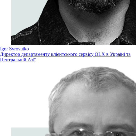
Igor Syrovatko
Директор департаменту клієнтського сервісу OLX в Україні та
Центральній Азії