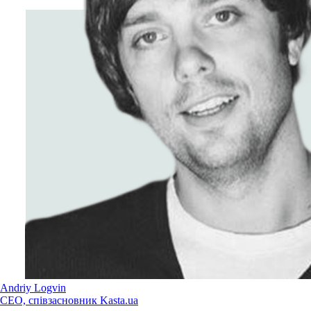
Andriy Logvin
СЕО, співзасновник Kasta.ua