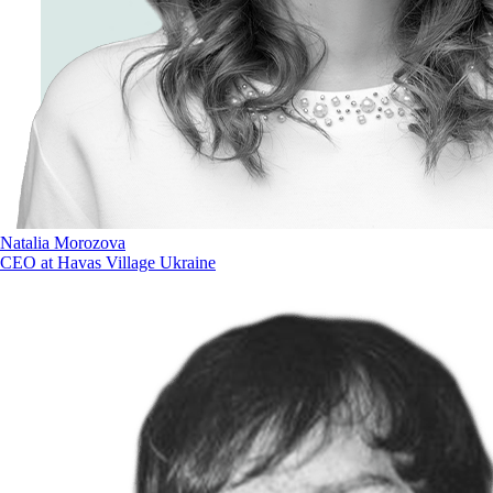
Natalia Morozova
CEO at Havas Village Ukraine