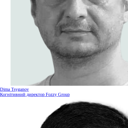
Dima Tsyganov
Когнітивний директор Fozzy Group