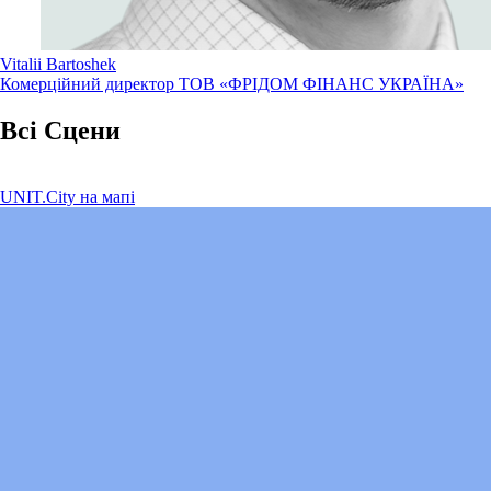
Vitalii Bartoshek
Комерційний директор ТОВ «ФРІДОМ ФІНАНС УКРАЇНА»
Всі Сцени
UNIT.City на мапі