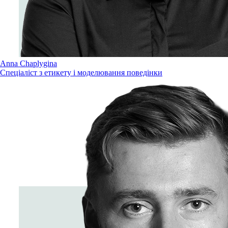
Anna Chaplygina
Спеціаліст з етикету і моделювання поведінки