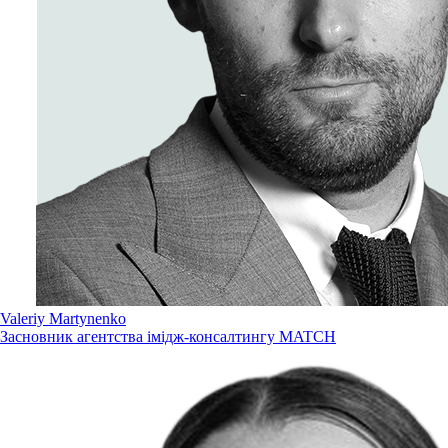
Valeriy Martynenko
Засновник агентства імідж-консалтингу MATCH