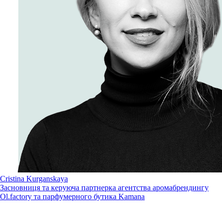
Cristina Kurganskaya
Засновниця та керуюча партнерка агентства аромабрендингу
Ol.factory та парфумерного бутика Kamana