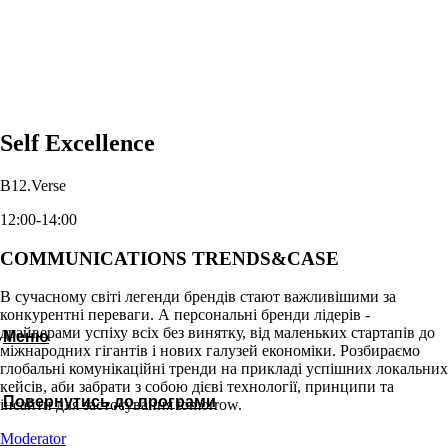
Self Excellence
B12.Verse
12:00-14:00
COMMUNICATIONS TRENDS&CASE
В сучасному світі легенди брендів стают важливішими за
конкурентні переваги. А персональні бренди лідерів -
драйверами успіху всіх без винятку, від маленьких стартапів до
Меню
міжнародних гігантів і нових галузей економіки. Розбираємо
глобальні комунікаційні тренди на прикладі успішних локальних
кейсів, аби забрати з собою дієві технології, принципи та
Повернутись до програми
інсайти для застосування tomorrow.
Moderator