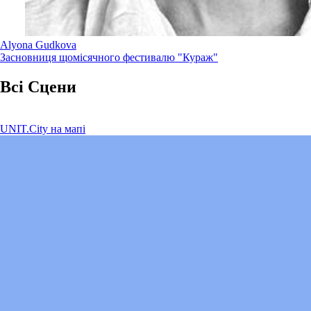
Alyona Gudkova
Засновниця щомісячного фестивалю "Кураж"
Всі Сцени
UNIT.City на мапі