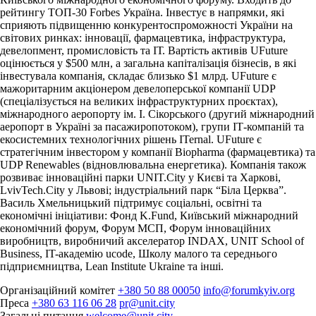
рейтингу ТОП-30 Forbes Україна. Інвестує в напрямки, які
сприяють підвищенню конкурентоспроможності України на
світових ринках: інновації, фармацевтика, інфраструктура,
девелопмент, промисловість та ІТ. Вартість активів UFuture
оцінюється у $500 млн, а загальна капіталізація бізнесів, в які
інвестувала компанія, складає близько $1 млрд. UFuture є
мажоритарним акціонером девелоперської компанії UDP
(спеціалізується на великих інфраструктурних проєктах),
міжнародного аеропорту ім. І. Сікорського (другий міжнародний
аеропорт в Україні за пасажиропотоком), групи ІТ-компаній та
екосистемних технологічних рішень ITernal. UFuture є
стратегічним інвестором у компанії Biopharma (фармацевтика) та
UDP Renewables (відновлювальна енергетика). Компанія також
розвиває інноваційні парки UNIT.City у Києві та Харкові,
LvivTech.City у Львові; індустріальний парк “Біла Церква”.
Василь Хмельницький підтримує соціальні, освітні та
економічні ініціативи: Фонд K.Fund, Київський міжнародний
економічний форум, Форум МСП, Форум інноваційних
виробництв, виробничий акселератор INDAX, UNIT School of
Business, IT-академію ucode, Школу малого та середнього
підприємництва, Lean Institute Ukraine та інші.
Організаційний комітет
+380 50 88 00050
info@forumkyiv.org
Преса
+380 63 116 06 28
pr@unit.city
Загальні питання
welcome@unit.city