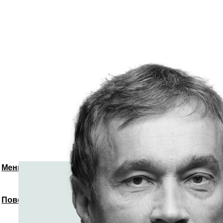
Меню
Повернутись до спікерів