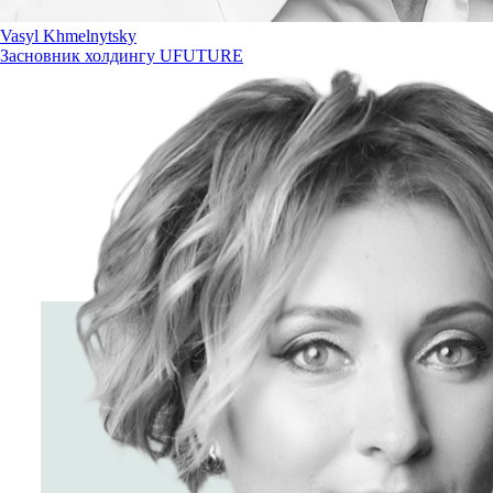
Vasyl Khmelnytsky
Засновник холдингу UFUTURE