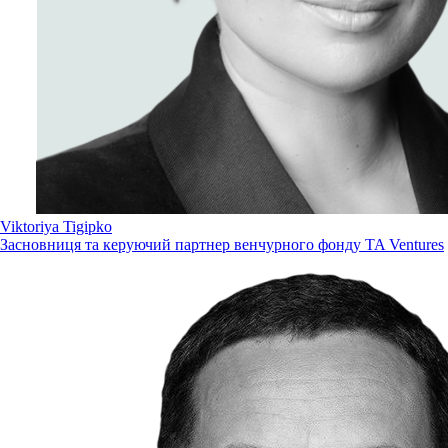
Viktoriya Tigipko
Засновниця та керуючий партнер венчурного фонду TA Ventures