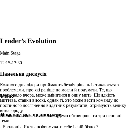
Leader’s Evolution
Main Stage
12:15-13:30
Панельна дискусія
Кожного дня лідери приймають безліч рішень і стикаються з
проблемами, про які раніше не могли й подумати. Те, що
працювало вчора, може змінитися в одну мить. Швидкість
Меню
миттєва, ставки високі, однак ті, хто може вести команду до
постійного досягнення видатних результатів, отримують велику
винагороду.
Повернутись до програми
На панелі Leaders Evolution будемо обговорювати три основні
теми:
⁃ Еволюція. Як трансформувати себе і свій бізнес?