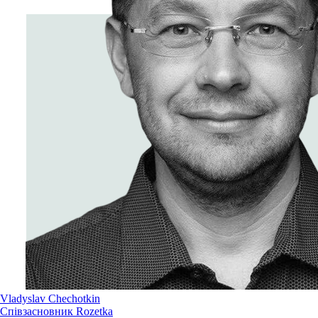
Vladyslav Chechotkin
Співзасновник Rozetka