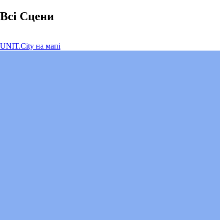
Всі Сцени
UNIT.City на мапі