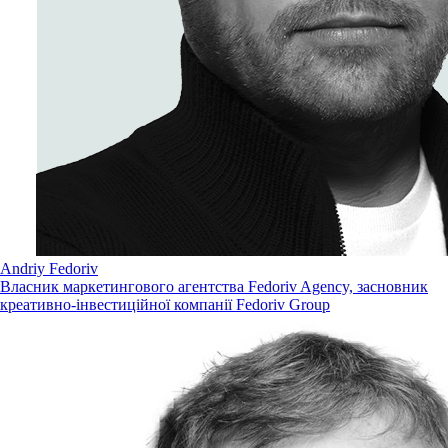
Andriy Fedoriv
Власник маркетингового агентства Fedoriv Agency, засновник
креативно-інвестиційної компанії Fedoriv Group