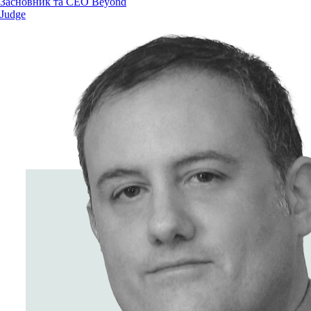
Засновник та СЕО Beyond
Judge