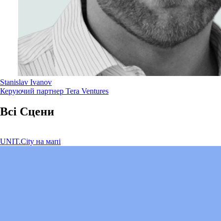
Stanislav Ivanov
Керуючий партнер Tera Ventures
Всі Сцени
UNIT.City на мапі