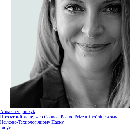
Anna Grzegorczyk
Проєктний менеджер Connect Poland Prize в Люблінському
Науково-Технологічному Парку
Judge