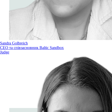
Sandra Golbreich
СЕО та співзасновник Baltic Sandbox
Judge